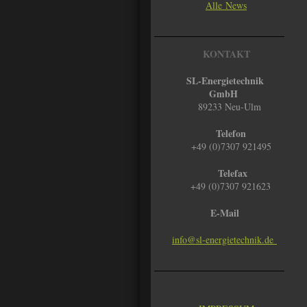
Alle News
KONTAKT
SL-Energietechnik
GmbH
89233 Neu-Ulm
Telefon
+49 (0)7307 921495
Telefax
+49 (0)7307 921623
E-Mail
info@sl-energietechnik.de