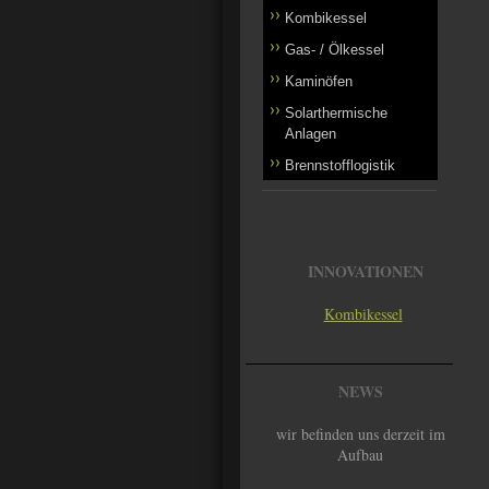
Kombikessel
Gas- / Ölkessel
Kaminöfen
Solarthermische
Anlagen
Brennstofflogistik
INNOVATIONEN
Kombikessel
NEWS
wir befinden uns derzeit im
Aufbau